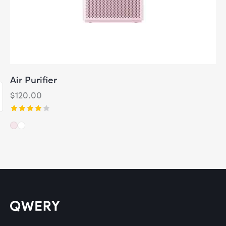
Air Purifier
$
120.00
Valorad
o con
4.00
de 5